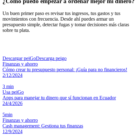
¿Cómo puedo empezar a ordenar mejor mi dinero?
Un buen primer paso es revisar tus ingresos, tus gastos y tus
movimientos con frecuencia. Desde ahí puedes armar un
presupuesto simple, detectar fugas y tomar decisiones más claras
sobre tu plata.
Descargar peiGo
Descarga peigo
Finanzas y ahorro
Cómo crear tu presupuesto personal: ¡Guía para no financieros!
2/12/2024
3 min
Usa peiGo
Apps para manejar tu dinero que sí funcionan en Ecuador
24/4/2026
5min
Finanzas y ahorro
Cash management: Gestiona tus finanzas
12/9/2024