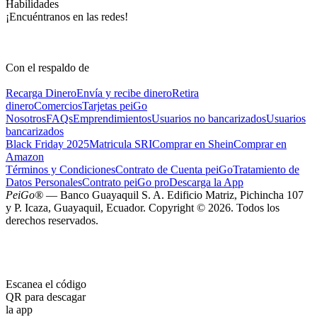
Habilidades
¡Encuéntranos en las redes!
Con el respaldo de
Recarga Dinero
Envía y recibe dinero
Retira
dinero
Comercios
Tarjetas peiGo
Nosotros
FAQs
Emprendimientos
Usuarios no bancarizados
Usuarios
bancarizados
Black Friday 2025
Matricula SRI
Comprar en Shein
Comprar en
Amazon
Términos y Condiciones
Contrato de Cuenta peiGo
Tratamiento de
Datos Personales
Contrato peiGo pro
Descarga la App
PeiGo®
— Banco Guayaquil S. A. Edificio Matriz, Pichincha 107
y P. Icaza, Guayaquil, Ecuador. Copyright © 2026. Todos los
derechos reservados.
Escanea el código
QR para descagar
la app