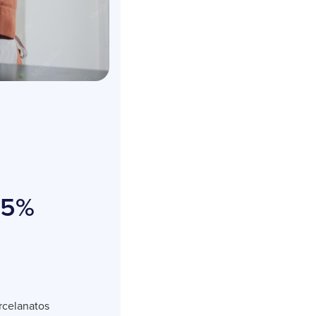
25%
rcelanatos